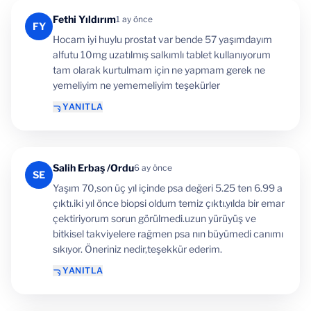
Fethi Yıldırım
1 ay önce
FY
Hocam iyi huylu prostat var bende 57 yaşımdayım
alfutu 10mg uzatılmış salkımlı tablet kullanıyorum
tam olarak kurtulmam için ne yapmam gerek ne
yemeliyim ne yememeliyim teşekürler
YANITLA
Salih Erbaş /Ordu
6 ay önce
SE
Yaşım 70,son üç yıl içinde psa değeri 5.25 ten 6.99 a
çıktı.iki yıl önce biopsi oldum temiz çıktı.yılda bir emar
çektiriyorum sorun görülmedi.uzun yürüyüş ve
bitkisel takviyelere rağmen psa nın büyümedi canımı
sıkıyor. Öneriniz nedir,teşekkür ederim.
YANITLA