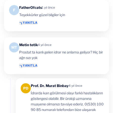
FatherOfcats
1 yıl önce
F
Teşekkürler güzel bilgiler için
YANITLA
Metin tetik
4 yıl önce
MT
Prostat ta kanlı gelen idrar ne anlama geliyor? Hiç bir
ağrı sızı yok
YANITLA
Prof. Dr. Murat Binbay
4 yıl önce
PD
İdrarda kan görülmesi olayı farklı hastalıkların
göstergesi olabilir. Bir üroloji uzmanına
muayene olmanızı tavsiye ederiz. 0(530) 100
90 85 numaralı telefondan bize ulaşarak