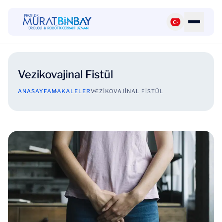
Vezikovajinal Fistül
ANASAYFA
MAKALELER
VEZIKOVAJINAL FISTÜL