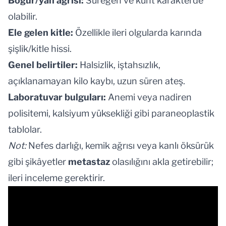
Böğür/yan ağrısı:
Süreğen ve künt karakterde
olabilir.
Ele gelen kitle:
Özellikle ileri olgularda karında
şişlik/kitle hissi.
Genel belirtiler:
Halsizlik, iştahsızlık,
açıklanamayan kilo kaybı, uzun süren ateş.
Laboratuvar bulguları:
Anemi veya nadiren
polisitemi, kalsiyum yüksekliği gibi paraneoplastik
tablolar.
Not:
Nefes darlığı, kemik ağrısı veya kanlı öksürük
gibi şikâyetler
metastaz
olasılığını akla getirebilir;
ileri inceleme gerektirir.