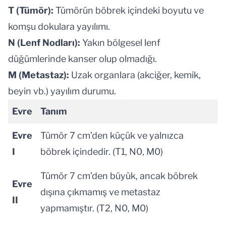
T (Tümör):
Tümörün böbrek içindeki boyutu ve
komşu dokulara yayılımı.
N (Lenf Nodları):
Yakın bölgesel lenf
düğümlerinde kanser olup olmadığı.
M (Metastaz):
Uzak organlara (akciğer, kemik,
beyin vb.) yayılım durumu.
Evre
Tanım
Evre
Tümör 7 cm’den küçük ve yalnızca
I
böbrek içindedir. (T1, N0, M0)
Tümör 7 cm’den büyük, ancak böbrek
Evre
dışına çıkmamış ve metastaz
II
yapmamıştır. (T2, N0, M0)