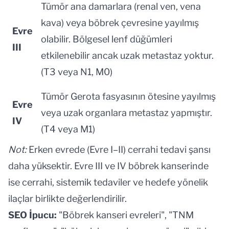
Tümör ana damarlara (renal ven, vena
kava) veya böbrek çevresine yayılmış
Evre
olabilir. Bölgesel lenf düğümleri
III
etkilenebilir ancak uzak metastaz yoktur.
(T3 veya N1, M0)
Tümör Gerota fasyasının ötesine yayılmış
Evre
veya uzak organlara metastaz yapmıştır.
IV
(T4 veya M1)
Not:
Erken evrede (Evre I–II) cerrahi tedavi şansı
daha yüksektir. Evre III ve IV böbrek kanserinde
ise cerrahi, sistemik tedaviler ve hedefe yönelik
ilaçlar birlikte değerlendirilir.
SEO İpucu:
"Böbrek kanseri evreleri", "TNM