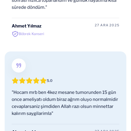
sonrası hızlıca toparlandım ve günlük hayatıma kısa
sürede döndüm."
27 ARA 2025
Ahmet Yılmaz
Böbrek Kanseri
5.0
"Hocam mrb ben 4kez mesane tumorunden 15 gün
once ameliyatı oldum biraz ağrım oluyo normalmidir
cevaplarsaniz şimdiden Allah razı olsun minnettar
kalırım saygilarimla"