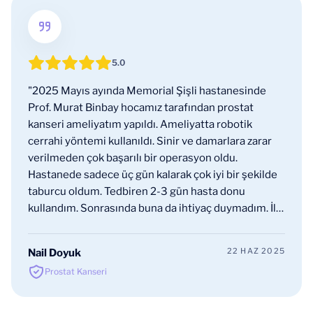
5.0
"2025 Mayıs ayında Memorial Şişli hastanesinde
Prof. Murat Binbay hocamız tarafından prostat
kanseri ameliyatım yapıldı. Ameliyatta robotik
cerrahi yöntemi kullanıldı. Sinir ve damarlara zarar
verilmeden çok başarılı bir operasyon oldu.
Hastanede sadece üç gün kalarak çok iyi bir şekilde
taburcu oldum. Tedbiren 2-3 gün hasta donu
kullandım. Sonrasında buna da ihtiyaç duymadım. İlk
günlerden itibaren idrar kontrolüm gayet iyi.
Sondam yedinci günde çıkarıldı, şu an için hiç bir
22 HAZ 2025
Nail Doyuk
sorun yok, kontrollerim devam ediyor. Doktorum
Prostat Kanseri
Prof. Murat Binbay ve ekibine başarılı ameliyatları ve
yakın ilgileri için çok teşekkür ediyorum. İyi ki
varsınız. Selam ve saygılarımla, Nail Doyuk."