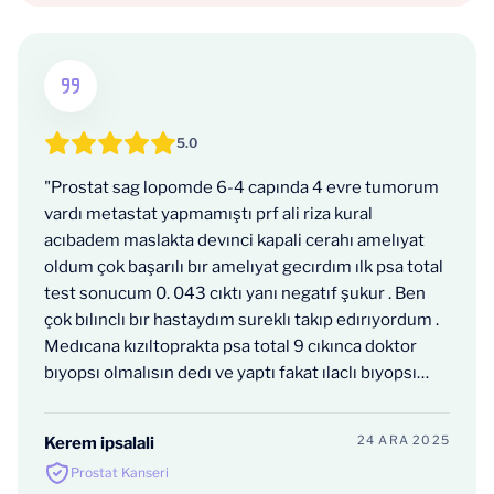
5.0
"Prostat sag lopomde 6-4 capında 4 evre tumorum
vardı metastat yapmamıştı prf ali riza kural
acıbadem maslakta devınci kapali cerahı amelıyat
oldum çok başarılı bır amelıyat gecırdım ılk psa total
test sonucum 0. 043 cıktı yanı negatıf şukur . Ben
çok bılınclı bır hastaydım sureklı takıp edırıyordum .
Medıcana kızıltoprakta psa total 9 cıkınca doktor
bıyopsı olmalısın dedı ve yaptı fakat ılaclı bıyopsı
yapmamış gelışı guzel 18 parca alındı netıce sonuç
temız cıktı . Ama aslında tumor fındıkadar varmış
24 ARA 2025
Kerem ipsalali
yakalıyamadılar 2025 psa totalım 20 cıkınca bıyopsı
Prostat Kanseri
de 4 evre tmor oldugu tespıt edıldı . Netıce olarak bu