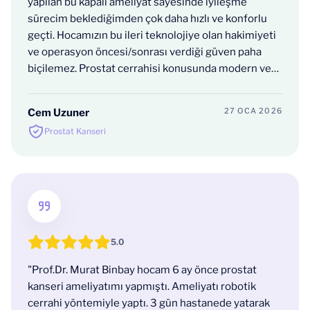
yapılan bu kapalı ameliyat sayesinde iyileşme
sürecim beklediğimden çok daha hızlı ve konforlu
geçti. Hocamızın bu ileri teknolojiye olan hakimiyeti
ve operasyon öncesi/sonrası verdiği güven paha
biçilemez. Prostat cerrahisi konusunda modern ve
başarılı bir çözüm arayan herkese kendisini
kesinlikle tavsiye ediyorum."
27 OCA 2026
Cem Uzuner
Prostat Kanseri
5.0
"Prof.Dr. Murat Binbay hocam 6 ay önce prostat
kanseri ameliyatımı yapmıştı. Ameliyatı robotik
cerrahi yöntemiyle yaptı. 3 gün hastanede yatarak