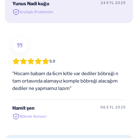
24 EYL 2025
Yunus Nadi kuğu
Urolojik Problemler
5.0
"Hocam babam da 6cm kitle var dediler böbreği n
tam ortasında alamayız komple böbreği alacağım
dediler ne yapmamız lazım"
06 EYL 2025
Hamit şen
Böbrek Kanseri