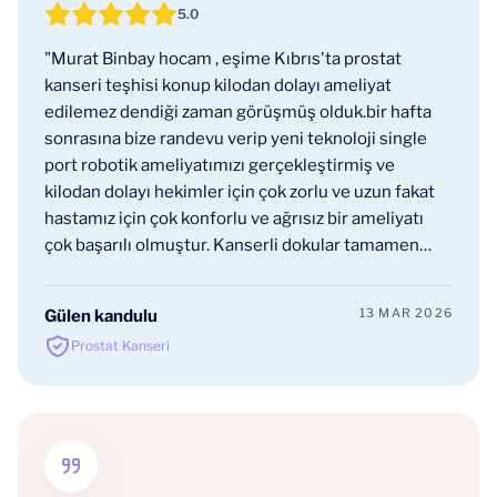
5.0
"Murat Binbay hocam , eşime Kıbrıs'ta prostat
kanseri teşhisi konup kilodan dolayı ameliyat
edilemez dendiği zaman görüşmüş olduk.bir hafta
sonrasına bize randevu verip yeni teknoloji single
port robotik ameliyatımızı gerçekleştirmiş ve
kilodan dolayı hekimler için çok zorlu ve uzun fakat
hastamız için çok konforlu ve ağrısız bir ameliyatı
çok başarılı olmuştur. Kanserli dokular tamamen
temizlenmis ve iki cm.bir kesi ile tek delikten
ameliyat yapılmıştır.Prof.dr.Murat Binbay hocaya
13 MAR 2026
Gülen kandulu
minnet ,saygı ve teşekkürlerimizi bir borç
Prostat Kanseri
biliriz.yürekten sevgiler sunarım"