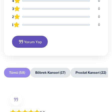
4
0
3
0
2
0
1
0
Yorum Yap
Tümü (58)
Böbrek Kanseri (17)
Prostat Kanseri (22)