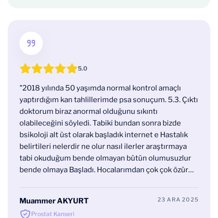
hastalıgıgın amelıyatını prf Ali riza Kural hocama
yaptırdım allahım ondan razı olsun guzel ınsan rabım
ona saglık versın nıce ınsanlara umut oldu"
5.0
"2018 yılında 50 yaşımda normal kontrol amaçlı
yaptırdığım kan tahlillerimde psa sonuçum. 5.3. Çıktı
doktorum biraz anormal olduğunu sıkıntı
olabileceğini söyledi. Tabiki bundan sonra bizde
bsikoloji alt üst olarak başladık internet e Hastalık
belirtileri nelerdir ne olur nasıl ilerler araştırmaya
tabi okuduğum bende olmayan bütün olumusuzlur
bende olmaya Başladı. Hocalarımdan çok çok özür
dileyerek kendi kendimize teşhis koymaya. Başladım
Tabiki temennim ALLAH kimseye yaşatmasın ama
23 ARA 2025
Muammer AKYURT
hayattada var .neyse bir yandan bu arada İzmirliyim
Prostat Kanseri
İzmir’de bir DOÇ. hoca buldum onada buradan çok