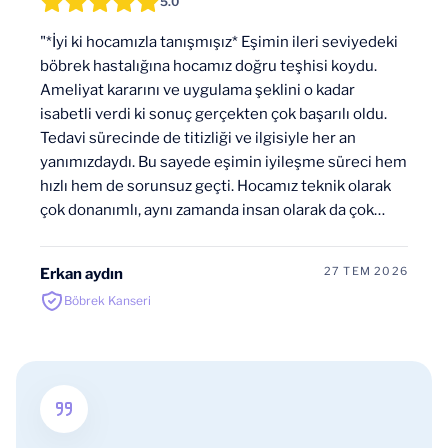
5.0
"*İyi ki hocamızla tanışmışız* Eşimin ileri seviyedeki
böbrek hastalığına hocamız doğru teşhisi koydu.
Ameliyat kararını ve uygulama şeklini o kadar
isabetli verdi ki sonuç gerçekten çok başarılı oldu.
Tedavi sürecinde de titizliği ve ilgisiyle her an
yanımızdaydı. Bu sayede eşimin iyileşme süreci hem
hızlı hem de sorunsuz geçti. Hocamız teknik olarak
çok donanımlı, aynı zamanda insan olarak da çok
sıcak ve samimi. Güleryüzü insana huzur ve güven
veriyor. Ekibindeki değerli hocalarımız da aynı
27 TEM 2026
Erkan aydın
şekilde ilgili ve sabırlıydı. Sürekli bizi bilgilendirip
Böbrek Kanseri
motive ettiler. Hepsine ayrı ayrı teşekkür ederiz.
Böbrek rahatsızlığı olan herkesin mutlaka hocamızın
görüşünü almasını tavsiye ediyorum. Ülkemiz için
böyle kıymetli bir hekimin olması gerçekten büyük
şans."