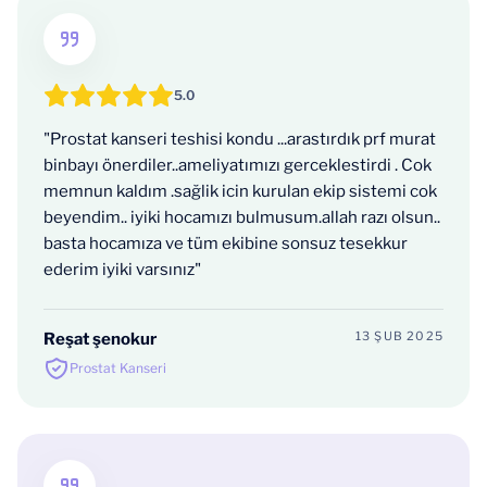
5.0
"Prostat kanseri teshisi kondu ...arastırdık prf murat
binbayı önerdiler..ameliyatımızı gerceklestirdi . Cok
memnun kaldım .sağlik icin kurulan ekip sistemi cok
beyendim.. iyiki hocamızı bulmusum.allah razı olsun..
basta hocamıza ve tüm ekibine sonsuz tesekkur
ederim iyiki varsınız"
13 ŞUB 2025
Reşat şenokur
Prostat Kanseri