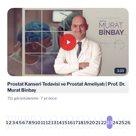
3:33
Prostat Kanseri Tedavisi ve Prostat Ameliyatı | Prof. Dr.
Murat Binbay
711 görüntülenme · 7 yıl önce
1
2
3
4
5
6
7
8
9
10
11
12
13
14
15
16
17
18
19
20
21
22
23
24
25
26