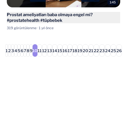
1:45
Prostat ameliyatları baba olmaya engel mi?
#prostatehealth #tüpbebek
319 görüntülenme · 1 yıl önce
1
2
3
4
5
6
7
8
9
10
11
12
13
14
15
16
17
18
19
20
21
22
23
24
25
26