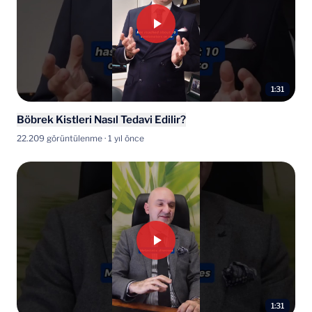
1:31
Böbrek Kistleri Nasıl Tedavi Edilir?
22.209 görüntülenme · 1 yıl önce
1:31