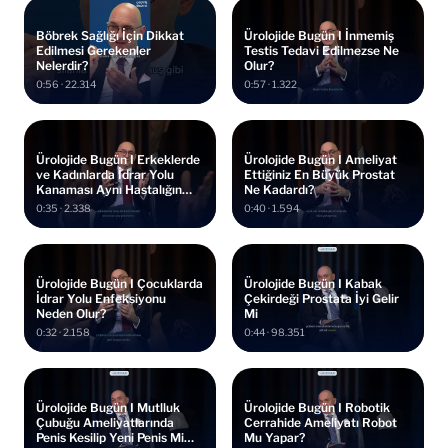
Böbrek Sağlığı İçin Dikkat
Ürolojide Bugün I İnmemiş
Edilmesi Gerekenler
Testis Tedavi Edilmezse Ne
Nelerdir?
Olur?
0:56 · 22.314
0:57 · 1.322
Ürolojide Bugün I Erkeklerde
Ürolojide Bugün I Ameliyat
ve Kadınlarda İdrar Yolu
Ettiğiniz En Büyük Prostat
Kanaması Aynı Hastalığın
Ne Kadardı?
Habercisi Mi?
0:35 · 2.338
0:40 · 1.594
Ürolojide Bugün I Çocuklarda
Ürolojide Bugün I Kabak
İdrar Yolu Enfeksiyonu
Çekirdeği Prostata İyi Gelir
Neden Olur?
Mi
0:32 · 2.158
0:44 · 98.351
Ürolojide Bugün I Mutlluk
Ürolojide Bugün I Robotik
Çubuğu Ameliyatlarında
Cerrahide Ameliyatı Robot
Penis Kesilip Yeni Penis Mi
Mu Yapar?