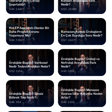
Tekrarlar mı? | Cevap
Kanseri Arasındaki Fark
Şaşırtabilir!
Nedir?
0:44 · 2.442
0:55 · 23.348
HoLEP Ameliyatı Olanlar Bir
Daha Prostat Sorunu
Ramazan Ayında Ürologların
Yaşamıyor Mu?
En Çok Duyduğu Soru Nedir?
0:44 · 7.352
0:57 · 2.617
Ürolojide Bugün I Üroloji ve
Ürolojide Bugün I Varikosel
Nefroloji Arasındaki Fark
Nedir Tedavi Koşulları Neler?
Nedir?
0:52 · 1.154
0:43 · 1.519
Ürolojide Bugün I Menapoz
Ürolojide Bugün I Sessiz
Sonrası İdrar Kaçırma Neden
Böbrek Taşı Nedir?
Artar?
0:48 · 954
0:45 · 1.016