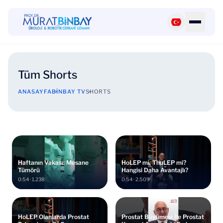
Tüm Shorts
ANASAYFA
BINBAY TV
SHORTS
Haftanın Vakası: Mesane
HoLEP mi, ThuLEP mi?
Tümörü
Hangisi Daha Avantajlı?
0:54 · 1.238
0:54 · 2.509
HoLEP Olanlarda Prostat
Prostat Büyümesi İle Prostat