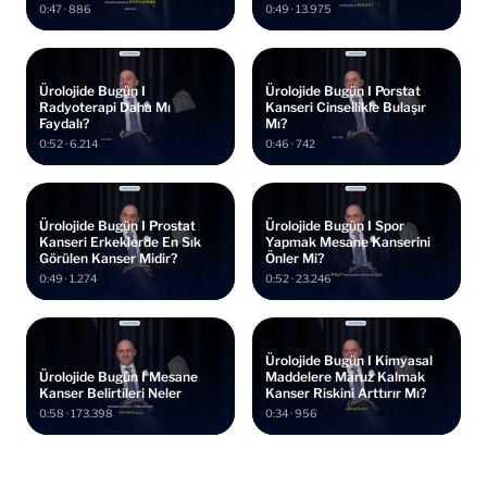
Yapılır?
0:47 · 886
0:49 · 13.975
Ürolojide Bugün I
Ürolojide Bugün I Porstat
Radyoterapi Daha Mı
Kanseri Cinsellikle Bulaşır
Faydalı?
Mı?
0:52 · 6.214
0:46 · 742
Ürolojide Bugün I Prostat
Ürolojide Bugün I Spor
Kanseri Erkeklerde En Sık
Yapmak Mesane Kanserini
Görülen Kanser Midir?
Önler Mi?
0:49 · 1.274
0:52 · 23.246
Ürolojide Bugün I Kimyasal
Ürolojide Bugün I Mesane
Maddelere Maruz Kalmak
Kanser Belirtileri Neler
Kanser Riskini Arttırır Mı?
0:58 · 173.398
0:34 · 956