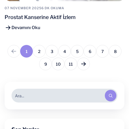
07 NOVEMBER 2025
6 DK OKUMA
Prostat Kanserine Aktif İzlem
Devamını Oku
1
2
3
4
5
6
7
8
9
10
11