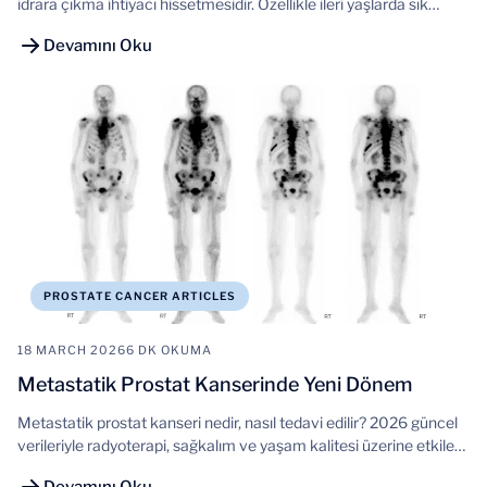
idrara çıkma ihtiyacı hissetmesidir. Özellikle ileri yaşlarda sık
görülse de, yalnızca yaşlanmanın doğal bir sonucu olarak
Devamını Oku
değerlendirilmemelidir.
PROSTATE CANCER ARTICLES
18 MARCH 2026
6 DK OKUMA
Metastatik Prostat Kanserinde Yeni Dönem
Metastatik prostat kanseri nedir, nasıl tedavi edilir? 2026 güncel
verileriyle radyoterapi, sağkalım ve yaşam kalitesi üzerine etkileri
detaylı anlatım.