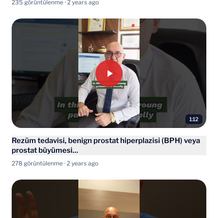
235 görüntülenme · 2 years ago
1:12
Rezüm tedavisi, benign prostat hiperplazisi (BPH) veya
prostat büyümesi...
278 görüntülenme · 2 years ago