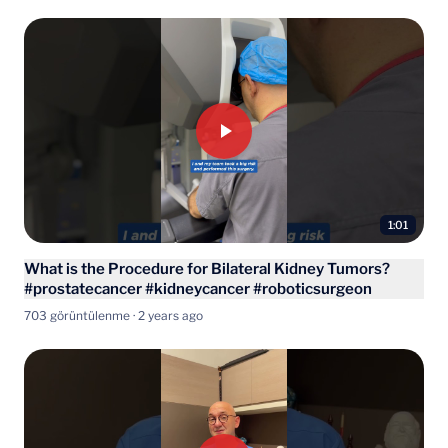
1:01
What is the Procedure for Bilateral Kidney Tumors?
#prostatecancer #kidneycancer #roboticsurgeon
703 görüntülenme · 2 years ago