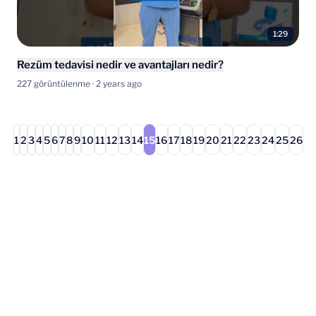
1:29
Rezüm tedavisi nedir ve avantajları nedir?
227 görüntülenme · 2 years ago
1
2
3
4
5
6
7
8
9
10
11
12
13
14
15
16
17
18
19
20
21
22
23
24
25
26