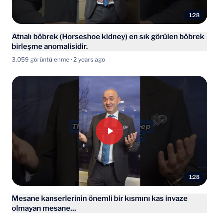
1:28
Atnalı böbrek (Horseshoe kidney) en sık görülen böbrek
birleşme anomalisidir.
3.059 görüntülenme · 2 years ago
1:28
Mesane kanserlerinin önemli bir kısmını kas invaze
olmayan mesane...