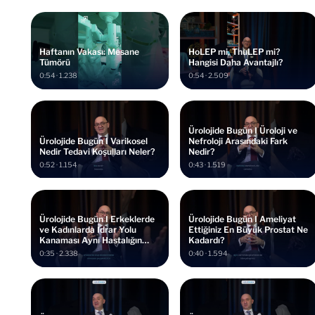
Haftanın Vakası: Mesane
HoLEP mi, ThuLEP mi?
Tümörü
Hangisi Daha Avantajlı?
0:54 · 1.238
0:54 · 2.509
Ürolojide Bugün I Üroloji ve
Ürolojide Bugün I Varikosel
Nefroloji Arasındaki Fark
Nedir Tedavi Koşulları Neler?
Nedir?
0:52 · 1.154
0:43 · 1.519
Ürolojide Bugün I Erkeklerde
Ürolojide Bugün I Ameliyat
ve Kadınlarda İdrar Yolu
Ettiğiniz En Büyük Prostat Ne
Kanaması Aynı Hastalığın
Kadardı?
Habercisi Mi?
0:35 · 2.338
0:40 · 1.594