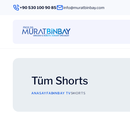
+90 530 100 90 85
info@muratbinbay.com
Tüm Shorts
ANASAYFA
BINBAY TV
SHORTS