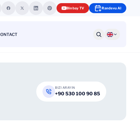
Binbay TV
Randevu Al
CONTACT
 Kidney Stone?
Prostate Enlargement
BIZI ARAYIN
+90 530 100 90 85