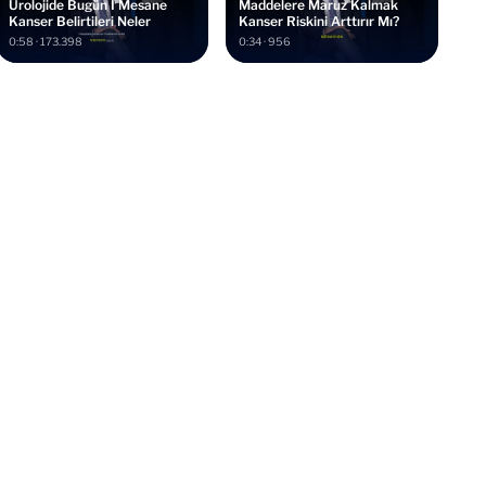
Ürolojide Bugün I Mesane
Maddelere Maruz Kalmak
Kanser Belirtileri Neler
Kanser Riskini Arttırır Mı?
0:58 · 173.398
0:34 · 956