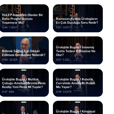
HoLEP Ameliyatı Olanlar Bir
Daha Prostat Sorunu
Ramazan Ayında Ürologların
Yaşamıyor Mu?
En Çok Duyduğu Soru Nedir?
0:44 · 7.352
0:57 · 2.617
Ürolojide Bugün I İnmemiş
Böbrek Sağlığı İçin Dikkat
Testis Tedavi Edilmezse Ne
Edilmesi Gerekenler Nelerdir?
Olur?
0:56 · 22.314
0:57 · 1.322
Ürolojide Bugün I Mutlluk
Ürolojide Bugün I Robotik
Çubuğu Ameliyatlarında Penis
Cerrahide Ameliyatı Robot
Kesilip Yeni Penis Mi Yapılır?
Mu Yapar?
0:47 · 886
0:49 · 13.975
Ürolojide Bugün I Kimyasal