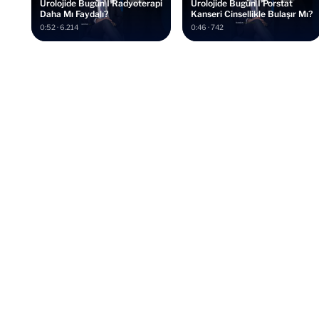
Ürolojide Bugün I Radyoterapi
Ürolojide Bugün I Porstat
Daha Mı Faydalı?
Kanseri Cinsellikle Bulaşır Mı?
0:52 · 6.214
0:46 · 742