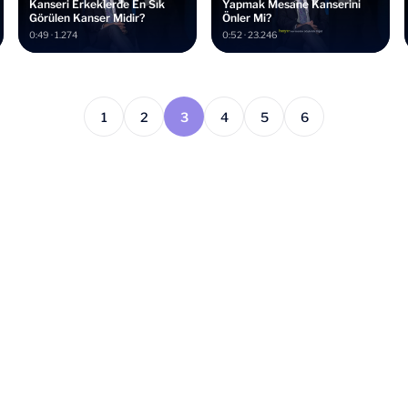
Kanseri Erkeklerde En Sık
Yapmak Mesane Kanserini
Görülen Kanser Midir?
Önler Mi?
0:49 · 1.274
0:52 · 23.246
1
2
3
4
5
6