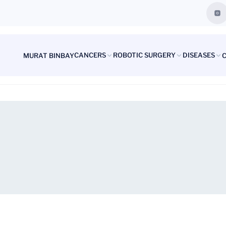
CANCERS
ROBOTIC SURGERY
DISEASES
MURAT BINBAY
Prostate Cancer
What is Robotic Surgery?
What is
Kidney Cancer
Robotic Surgery for Prostate
Benign 
Cancer
Bladder Cancer
Robotic Surgery for Kidney
Testicular Cancer
Cancer
Robotic Surgery for Bladder
Cancer