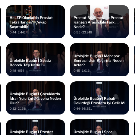
HoLEP Olanlarda Prostat
Prostat Büyümesi İle Prostat
Tekrarlar mı? | Cevap
Kanseri Arasındaki Fark
Şaşırtabilir!
Nedir?
0:44 · 2.442
0:55 · 23.348
Ürolojide Bugün I Menapoz
Ürolojide Bugün I Sessiz
Sonrası İdrar Kaçırma Neden
Böbrek Taşı Nedir?
Artar?
0:48 · 954
0:45 · 1.016
Ürolojide Bugün I Çocuklarda
İdrar Yolu Enfeksiyonu Neden
Ürolojide Bugün I Kabak
Olur?
Çekirdeği Prostata İyi Gelir Mi
0:32 · 2.158
0:44 · 98.351
Ürolojide Bugün I Prostat
Ürolojide Bugün I Spor