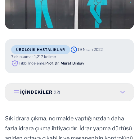
19 Nisan 2022
ÜROLOJIK HASTALIKLAR
7 dk okuma · 1,217 kelime
Tıbbi İnceleme:
Prof. Dr. Murat Binbay
İÇINDEKILER
(12)
Sık idrara çıkma, normalde yaptığınızdan daha
fazla idrara çıkma ihtiyacıdır. İdrar yapma dürtüsü
aniden ortaya çıkabilir ve mesanenizin kontrolünü