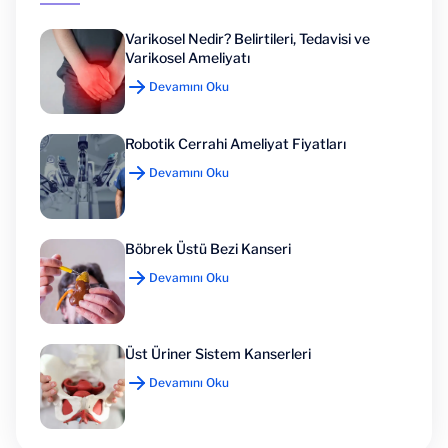
Varikosel Nedir? Belirtileri, Tedavisi ve
Varikosel Ameliyatı
Devamını Oku
Robotik Cerrahi Ameliyat Fiyatları
Devamını Oku
Böbrek Üstü Bezi Kanseri
Devamını Oku
Üst Üriner Sistem Kanserleri
Devamını Oku